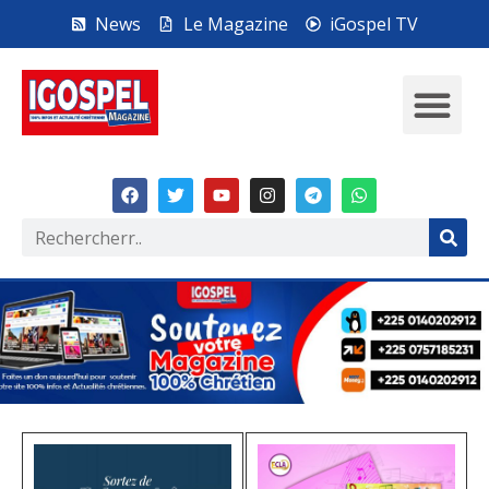
News
Le Magazine
iGospel TV