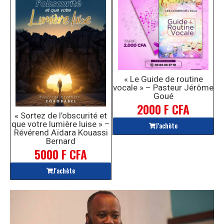
« Le Guide de routine
vocale » – Pasteur Jérôme
Goué
2000 F CFA
« Sortez de l’obscurité et
que votre lumière luise » –
J'achète
Révérend Aïdara Kouassi
Bernard
5000 F CFA
J'achète