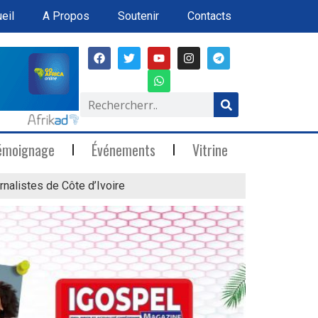
eil
A Propos
Soutenir
Contacts
émoignage
Événements
Vitrine
rnalistes de Côte d’Ivoire
« Marée Blanche »