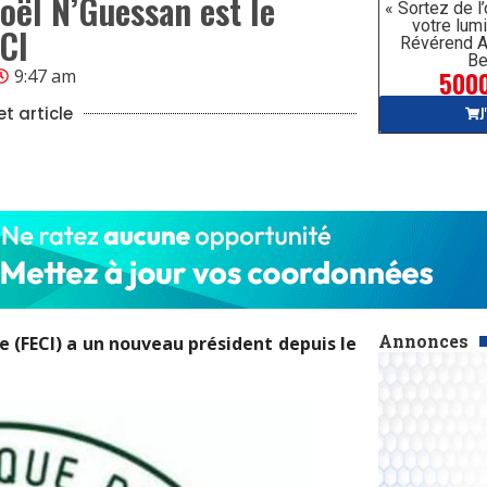
Noël N’Guessan est le
« Sortez de l
votre lumi
ECI
Révérend A
Be
5000
9:47 am
J
t article
Annonces
e (FECI) a un nouveau président depuis le