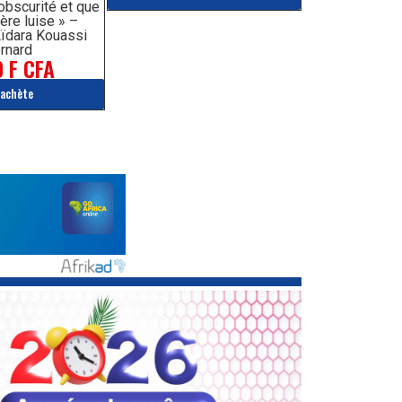
’obscurité et que
ère luise » –
ïdara Kouassi
rnard
 F CFA
'achète