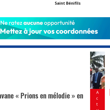
Saint Bénifils
A
ravane « Prions en mélodie » en
c
t