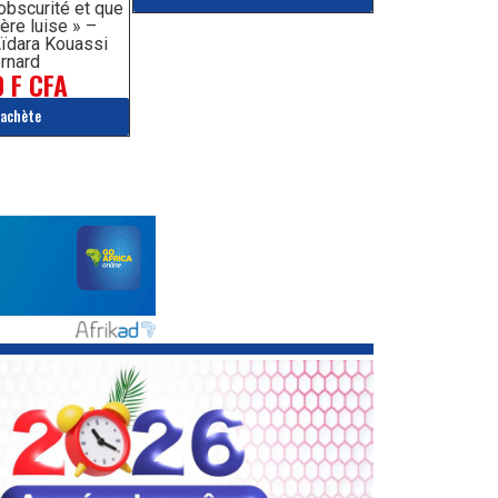
’obscurité et que
ère luise » –
ïdara Kouassi
rnard
 F CFA
'achète