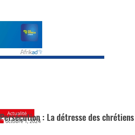
Actualité
Persécution : La détresse des chrétiens 
octobre 1, 2024