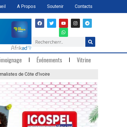
eil
A Propos
Soutenir
Contacts
émoignage
Événements
Vitrine
rnalistes de Côte d’Ivoire
« Marée Blanche »