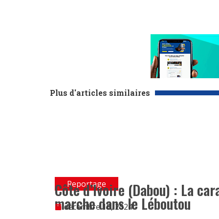
Plus d'articles similaires
Reportage
Côte d’Ivoire (Dabou) : La ca
marche dans le Léboutou
décembre 18, 2024