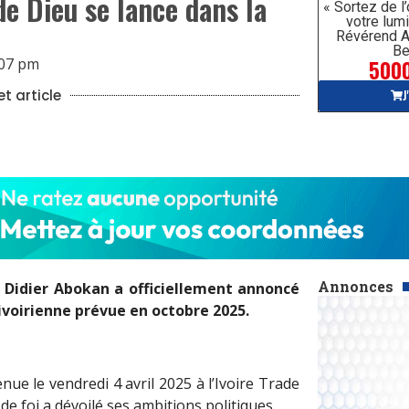
e Dieu se lance dans la
« Sortez de l
votre lumi
Révérend A
Be
5000
:07 pm
J
t article
Annonces
, Didier Abokan a officiellement annoncé
 ivoirienne prévue en octobre 2025.
ue le vendredi 4 avril 2025 à l’Ivoire Trade
e foi a dévoilé ses ambitions politiques.