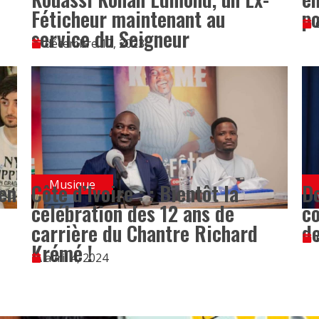
Féticheur maintenant au
po
service du Seigneur
décembre 17, 2023
Musique
ien
Côte d’Ivoire : : Bientôt la
Do
célébration des 12 ans de
co
carrière du Chantre Richard
de
Krémé !
avril 4, 2024