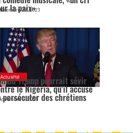
ur la paix»
décembre 27, 2023
Actualité
nald Trump pourrait sévir
ntre le Nigeria, qu’il accuse
 persécuter des chrétiens
novembre 1, 2025