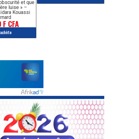
’obscurité et que
ère luise » –
ïdara Kouassi
rnard
 F CFA
'achète