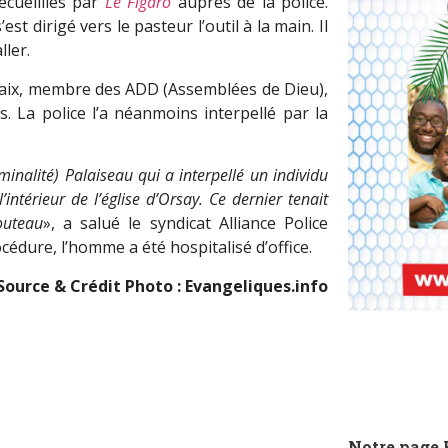
ecueillies par
Le Figaro
auprès de la police.
st dirigé vers le pasteur l’outil à la main. Il
ller.
 Paix, membre des ADD (Assemblées de Dieu),
s. La police l’a néanmoins interpellé par la
minalité) Palaiseau qui a interpellé un individu
ntérieur de l’église d’Orsay. Ce dernier tenait
outeau
», a salué le syndicat Alliance Police
cédure, l’homme a été hospitalisé d’office.
Source & Crédit Photo : Evangeliques.info
Notre page