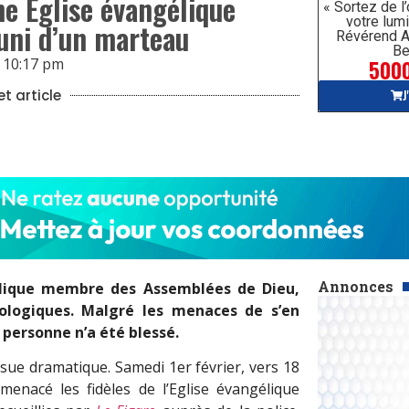
ne Église évangélique
« Sortez de l
votre lumi
ni d’un marteau
Révérend A
Be
5000
10:17 pm
J
t article
Annonces
gélique membre des Assemblées de Dieu,
chologiques. Malgré les menaces de s’en
 personne n’a été blessé.
issue dramatique. Samedi 1er février, vers 18
nacé les fidèles de l’Eglise évangélique