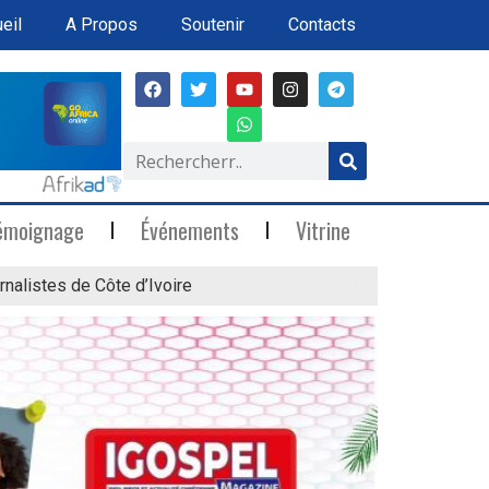
eil
A Propos
Soutenir
Contacts
émoignage
Événements
Vitrine
rnalistes de Côte d’Ivoire
« Marée Blanche »