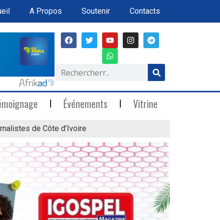
eil
A Propos
Soutenir
Contacts
émoignage
Événements
Vitrine
rnalistes de Côte d’Ivoire
« Marée Blanche »