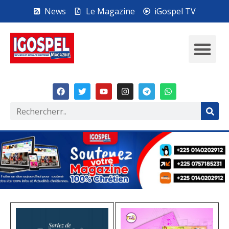
News
Le Magazine
iGospel TV