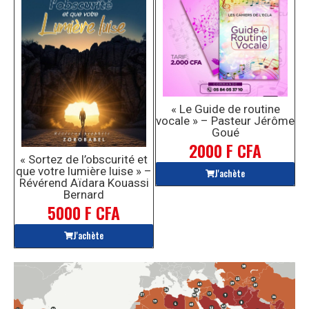
« Le Guide de routine
vocale » – Pasteur Jérôme
Goué
2000 F CFA
« Sortez de l’obscurité et
que votre lumière luise » –
J'achète
Révérend Aïdara Kouassi
Bernard
5000 F CFA
J'achète