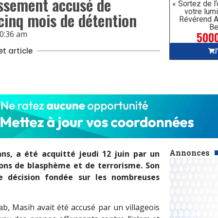
ussement accusé de
« Sortez de l
votre lumi
cinq mois de détention
Révérend A
Be
5000
0:36 am
J
t article
Annonces
ns, a été acquitté jeudi 12 juin par un
ions de blasphème et de terrorisme. Son
e décision fondée sur les nombreuses
ab, Masih avait été accusé par un villageois