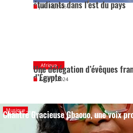
étudiants dans l’est du pays
juin 11, 2025
Afrique
Une délégation d’évêques fran
d’Égypte
avril 17, 2024
Musique
Chantre Gracieuse Gbaouo, une voix pro
juin 24, 2026