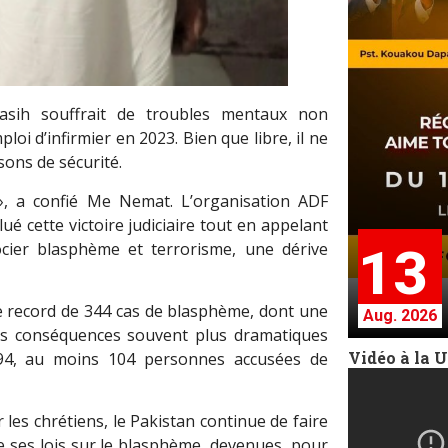
asih souffrait de troubles mentaux non
loi d’infirmier en 2023. Bien que libre, il ne
sons de sécurité.
, a confié Me Nemat. L’organisation ADF
ué cette victoire judiciaire tout en appelant
ocier blasphème et terrorisme, une dérive
13
e record de 344 cas de blasphème, dont une
Aug. 2026
es conséquences souvent plus dramatiques
Vidéo à la 
1994, au moins 104 personnes accusées de
les chrétiens, le Pakistan continue de faire
de ses lois sur le blasphème, devenues, pour