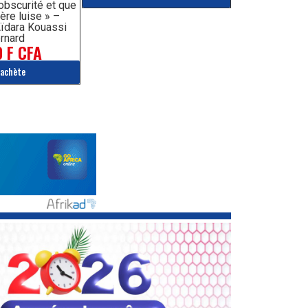
’obscurité et que
ère luise » –
ïdara Kouassi
rnard
 F CFA
'achète