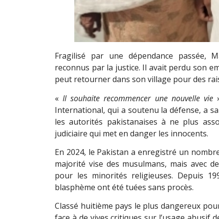
Fragilisé par une dépendance passée, M
reconnus par la justice. Il avait perdu son emp
peut retourner dans son village pour des rai
«
Il souhaite recommencer une nouvelle vie
»
International, qui a soutenu la défense, a sal
les autorités pakistanaises à ne plus ass
judiciaire qui met en danger les innocents.
En 2024, le Pakistan a enregistré un nombr
majorité vise des musulmans, mais avec d
pour les minorités religieuses. Depuis 
blasphème ont été tuées sans procès.
Classé huitième pays le plus dangereux pour 
face à de vives critiques sur l’usage abusif 