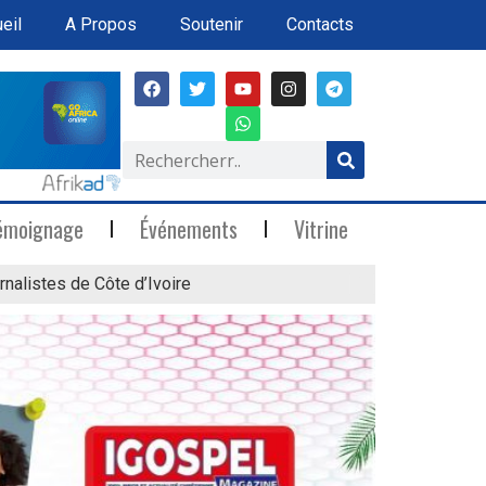
eil
A Propos
Soutenir
Contacts
émoignage
Événements
Vitrine
rnalistes de Côte d’Ivoire
« Marée Blanche »