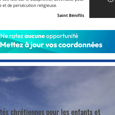
 et de persécution religieuse.
Saint Bénifils
ités chrétiennes pour les enfants et