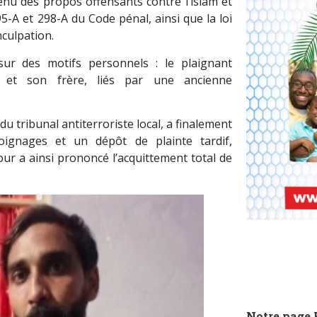
u des propos offensants contre l’islam et
95-A et 298-A du Code pénal, ainsi que la loi
nculpation.
 sur des motifs personnels : le plaignant
h et son frère, liés par une ancienne
u tribunal antiterroriste local, a finalement
oignages et un dépôt de plainte tardif,
our a ainsi prononcé l’acquittement total de
Notre page