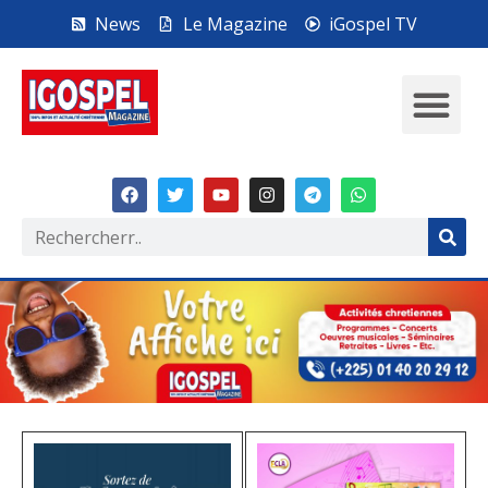
News
Le Magazine
iGospel TV