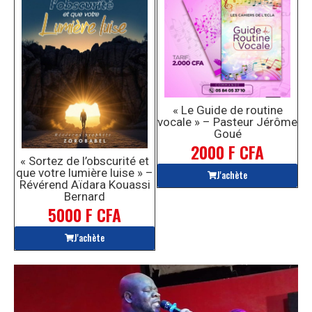
« Le Guide de routine
vocale » – Pasteur Jérôme
Goué
2000 F CFA
« Sortez de l’obscurité et
que votre lumière luise » –
J'achète
Révérend Aïdara Kouassi
Bernard
5000 F CFA
J'achète