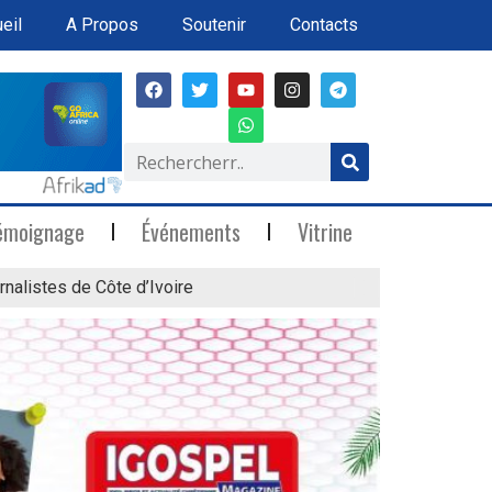
eil
A Propos
Soutenir
Contacts
émoignage
Événements
Vitrine
rnalistes de Côte d’Ivoire
« Marée Blanche »