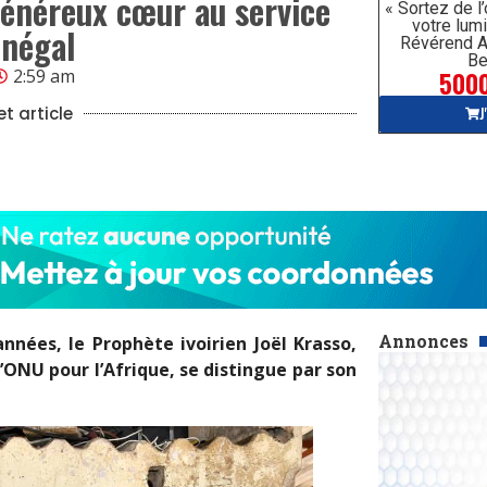
généreux cœur au service
« Sortez de l
votre lumi
énégal
Révérend A
Be
5000
2:59 am
J
t article
Annonces
nnées, le Prophète ivoirien Joël Krasso,
NU pour l’Afrique, se distingue par son