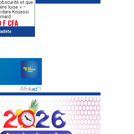
’obscurité et que
ère luise » –
ïdara Kouassi
rnard
 F CFA
'achète