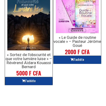
« Le Guide de routine
vocale » – Pasteur Jérôme
Goué
2000 F CFA
« Sortez de l’obscurité et
que votre lumière luise » –
J'achète
Révérend Aïdara Kouassi
Bernard
5000 F CFA
J'achète