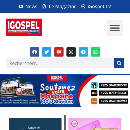
News
Le Magazine
iGospel TV