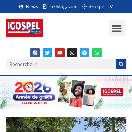
News
Le Magazine
iGospel TV