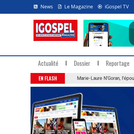
News
Le Magazine
iGospel TV
Actualité
Dossier
Reportage
EN FLASH
Marie-Laure N’Goran, l’épou