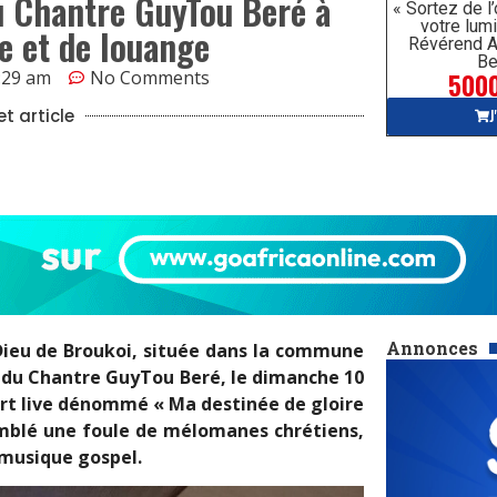
u Chantre GuyTou Beré à
« Sortez de l
votre lumi
e et de louange
Révérend A
Be
5000
:29 am
No Comments
J
t article
Annonces
Dieu de Broukoi, située dans la commune
e du Chantre GuyTou Beré, le dimanche 10
cert live dénommé « Ma destinée de gloire
semblé une foule de mélomanes chrétiens,
 musique gospel.