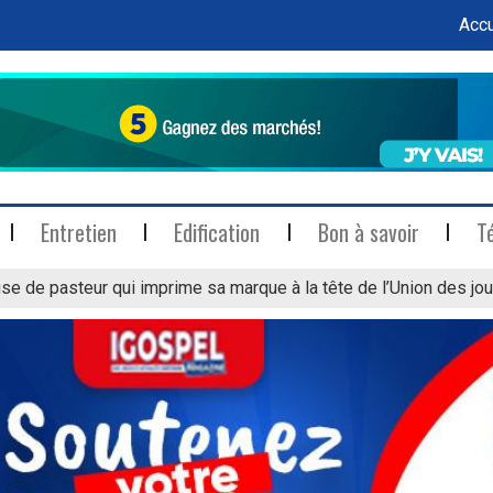
Accu
Entretien
Edification
Bon à savoir
T
se de pasteur qui imprime sa marque à la tête de l’Union des jou