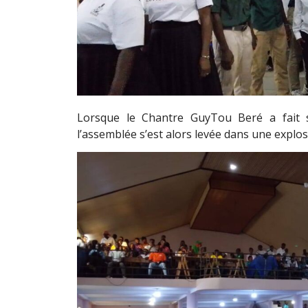
Lorsque le Chantre GuyTou Beré a fait s
l’assemblée s’est alors levée dans une explosi