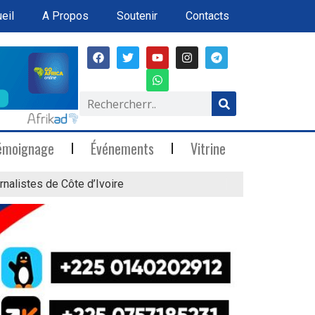
eil
A Propos
Soutenir
Contacts
émoignage
Événements
Vitrine
rnalistes de Côte d’Ivoire
« Marée Blanche »