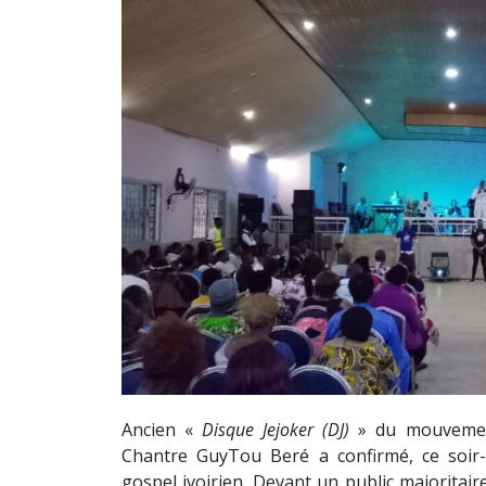
Ancien «
Disque Jejoker (DJ)
» du mouvemen
Chantre GuyTou Beré a confirmé, ce soir-l
gospel ivoirien. Devant un public majoritaire