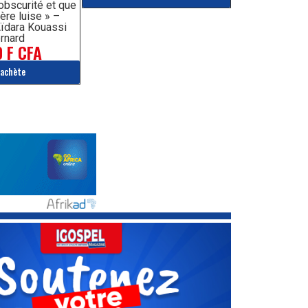
’obscurité et que
ère luise » –
ïdara Kouassi
rnard
 F CFA
'achète