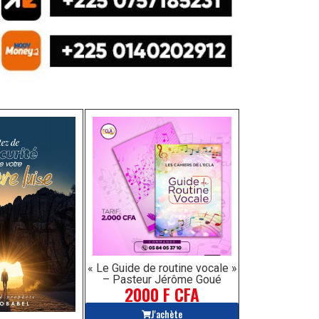
« Le Guide de routine vocale »
– Pasteur Jérôme Goué
2000 F CFA
J'achète