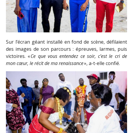
Sur l’écran géant installé en fond de scène, défilaient
des images de son parcours : épreuves, larmes, puis
victoires. «
Ce que vous entendez ce soir, c
’
est le cri de
mon c
œ
ur, le r
é
cit de ma renaissance
», a-t-elle confié.