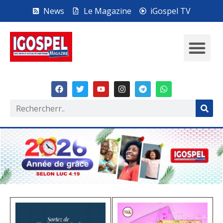
News
Le Magazine
iGospel TV