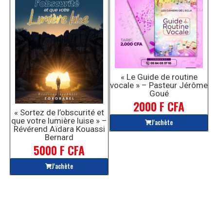
« Le Guide de routine
vocale » – Pasteur Jérôme
Goué
2000 F CFA
« Sortez de l’obscurité et
que votre lumière luise » –
J'achète
Révérend Aïdara Kouassi
Bernard
5000 F CFA
J'achète