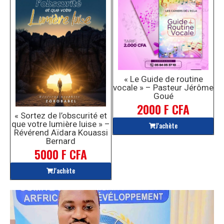
« Le Guide de routine
vocale » – Pasteur Jérôme
Goué
2000 F CFA
« Sortez de l’obscurité et
que votre lumière luise » –
J'achète
Révérend Aïdara Kouassi
Bernard
5000 F CFA
J'achète