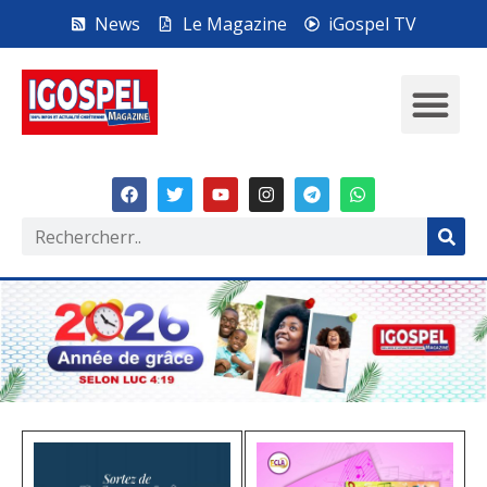
News
Le Magazine
iGospel TV