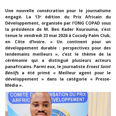
Une nouvelle consécration pour le journalisme
engagé. La 13ᵉ
é
dition du Prix Africain du
D
é
veloppement, organis
é
e par l
’
ONG COPAD sous
la pr
é
sidence de M. Ben Kader Kourouma, s’est
tenue le vendredi 23 mai 2026 à Cocody Palm Club,
en Côte d’Ivoire. « Un continent pour un
développement durable : perspectives pour des
lendemains meilleurs », c’est le thème de la
cérémonie qui a distingué plusieurs acteurs
panafricains. Parmi eux, le journaliste
Ernest Saint
Bénilfs
a été primé « Meilleur agent pour le
développement » dans la catégorie « Presse-
Média ».