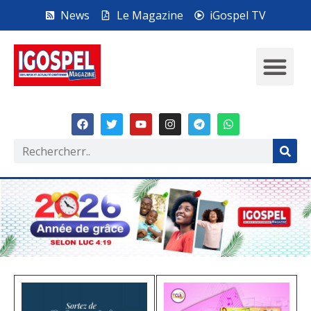
News
Le Magazine
iGospel TV