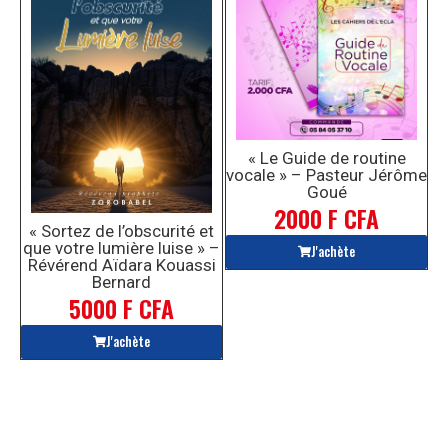
« Le Guide de routine
vocale » – Pasteur Jérôme
Goué
2000 F CFA
« Sortez de l’obscurité et
que votre lumière luise » –
J'achète
Révérend Aïdara Kouassi
Bernard
5000 F CFA
J'achète