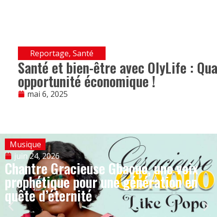
Reportage
,
Santé
Santé et bien-être avec OlyLife : Qu
opportunité économique !
mai 6, 2025
Musique
juin 24, 2026
Chantre Gracieuse Gbaouo, une voix
prophétique pour une génération en
quête d’éternité