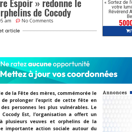
tre Espoir » redonne le
« Sortez de l
votre lumi
orphelins de Cocody
Révérend A
Be
5000
05 am
No Comments
J
t article
Annonces
elle de la Fête des mères, commémorée le
 de prolonger l’esprit de cette fête en
 des personnes les plus vulnérables. Le
 Cocody Est, l’organisation a offert un
 plusieurs veuves et orphelins de la
e importante action sociale autour du