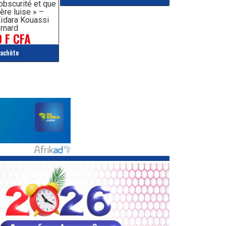
’obscurité et que
ère luise » –
ïdara Kouassi
rnard
 F CFA
'achète