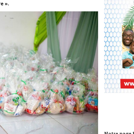
e ».
Notre page