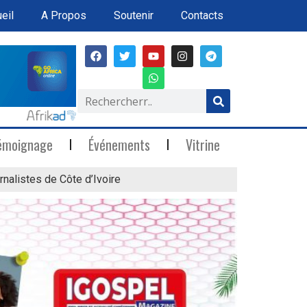
eil
A Propos
Soutenir
Contacts
émoignage
Événements
Vitrine
rnalistes de Côte d’Ivoire
« Marée Blanche »