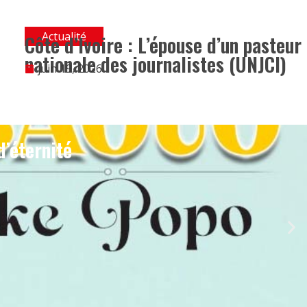
Actualité
Côte d’Ivoire : L’épouse d’un pasteur
nationale des journalistes (UNJCI)
juin 19, 2026
d’éternité