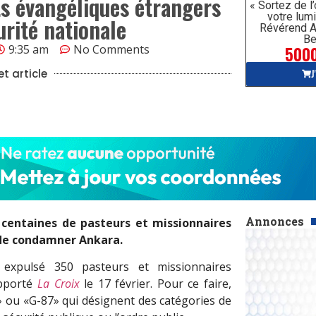
ts évangéliques étrangers
« Sortez de l
votre lumi
rité nationale
Révérend A
Be
5000
9:35 am
No Comments
J
t article
Annonces
s centaines de pasteurs et missionnaires
 de condamner Ankara.
 expulsé 350 pasteurs et missionnaires
apporté
La Croix
le 17 février. Pour ce faire,
2» ou «G-87» qui désignent des catégories de