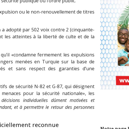
sécurité publique ou l’ordre public.
l’expulsion ou le non-renouvellement de titres
 a adopté par 502 voix contre 2 (cinquante-
les atteintes à la liberté de culte et de la
qu’il «condamne fermement les expulsions
trangers menées en Turquie sur la base de
yés et sans respect des garanties d’une
ifs de sécurité N-82 et G-87, qui désignent
menaces pour la sécurité nationale», les
 décisions individuelles dûment motivées et
endant, et à permettre le retour des personnes
ficiellement reconnue
Notre page