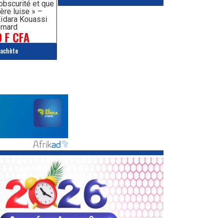
’obscurité et que
ère luise » –
ïdara Kouassi
rnard
 F CFA
'achète