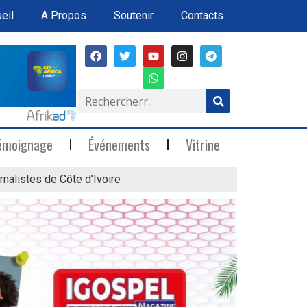
eil
A Propos
Soutenir
Contacts
émoignage
Événements
Vitrine
rnalistes de Côte d’Ivoire
« Marée Blanche »