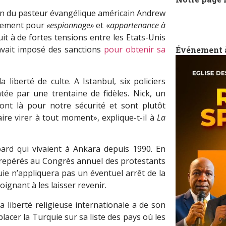
ion du pasteur évangélique américain Andrew
nement pour
«espionnage»
et «
appartenance à
uit à de fortes tensions entre les Etats-Unis
avait imposé des sanctions
pour obtenir sa
Événement 
 liberté de culte. A Istanbul, six policiers
ntée par une trentaine de fidèles. Nick, un
sont là pour notre sécurité et sont plutôt
re virer à tout moment», explique-t-il à
La
ard qui vivaient à Ankara depuis 1990. En
 repérés au Congrès annuel des protestants
uie n’appliquera pas un éventuel arrêt de la
ignant à les laisser revenir.
 liberté religieuse internationale a de son
cer la Turquie sur sa liste des pays où les