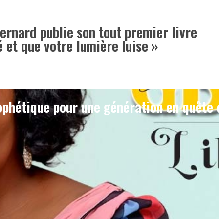
rnard publie son tout premier livre
é et que votre lumière luise »
phétique pour une génération en quête 