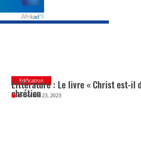
Edification
Littérature : Le livre « Christ est-il
chrétien
décembre 23, 2023