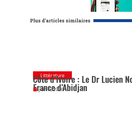
Plus d'articles similaires
Littérature
Côte d’Ivoire : Le Dr Lucien N
France d’Abidjan
juin 6, 2026