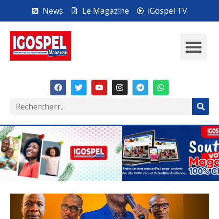
News
Le Magazine
iGospel TV