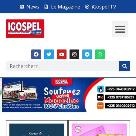
News
Le Magazine
iGospel TV