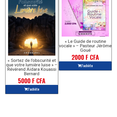
« Le Guide de routine
vocale » – Pasteur Jérôme
Goué
2000 F CFA
« Sortez de l’obscurité et
que votre lumière luise » –
J'achète
Révérend Aïdara Kouassi
Bernard
5000 F CFA
J'achète