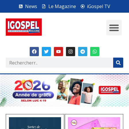
News
Le Magazine
iGospel TV