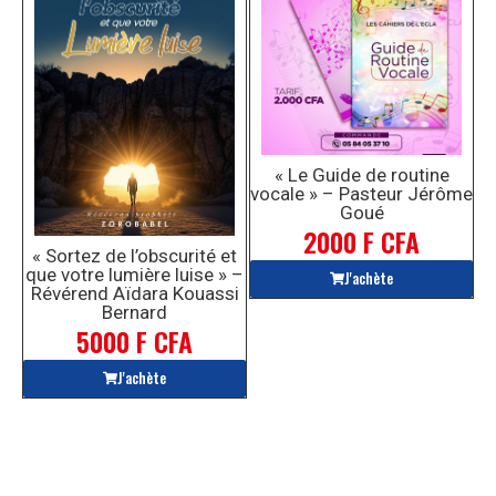
« Le Guide de routine
vocale » – Pasteur Jérôme
Goué
2000 F CFA
« Sortez de l’obscurité et
que votre lumière luise » –
J'achète
Révérend Aïdara Kouassi
Bernard
5000 F CFA
J'achète