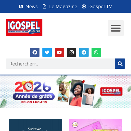
News
Le Magazine
iGospel TV