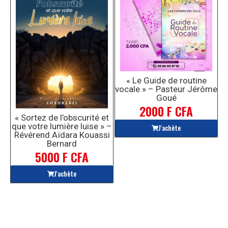
« Le Guide de routine
vocale » – Pasteur Jérôme
Goué
2000 F CFA
« Sortez de l’obscurité et
que votre lumière luise » –
J'achète
Révérend Aïdara Kouassi
Bernard
5000 F CFA
J'achète