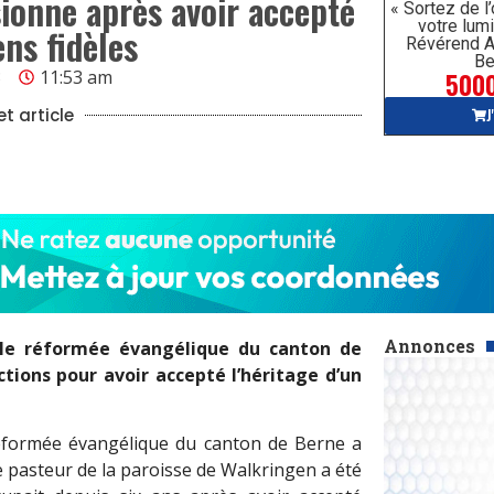
ionne après avoir accepté
« Sortez de l
votre lumi
ens fidèles
Révérend A
Be
5000
3
11:53 am
J
t article
Annonces
nale réformée évangélique du canton de
ctions pour avoir accepté l’héritage d’un
 réformée évangélique du canton de Berne a
e pasteur de la paroisse de Walkringen a été