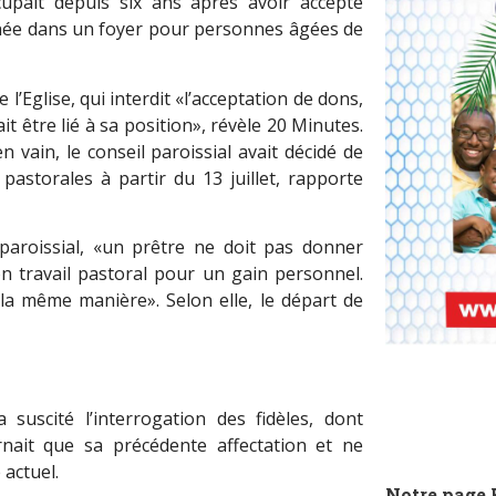
ccupait depuis six ans après avoir accepté
gnée dans un foyer pour personnes âgées de
 l’Eglise, qui interdit «l’acceptation de dons,
it être lié à sa position», révèle 20 Minutes.
 vain, le conseil paroissial avait décidé de
pastorales à partir du 13 juillet, rapporte
paroissial, «un prêtre ne doit pas donner
on travail pastoral pour un gain personnel.
la même manière». Selon elle, le départ de
suscité l’interrogation des fidèles, dont
rnait que sa précédente affectation et ne
 actuel.
Notre page