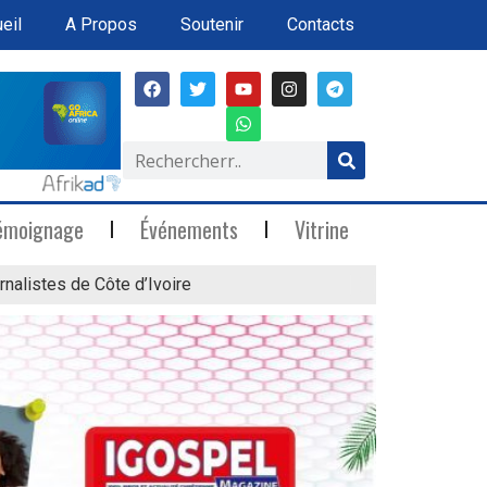
eil
A Propos
Soutenir
Contacts
émoignage
Événements
Vitrine
rnalistes de Côte d’Ivoire
« Marée Blanche »