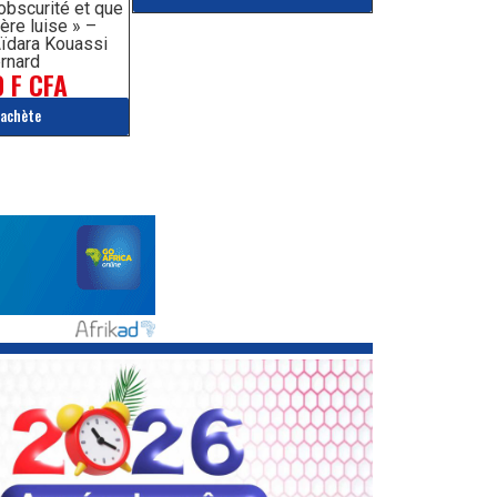
’obscurité et que
ère luise » –
ïdara Kouassi
rnard
 F CFA
'achète