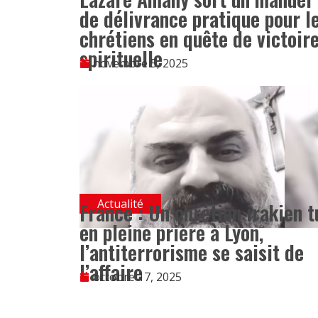
de délivrance pratique pour l
chrétiens en quête de victoir
spirituelle
novembre 5, 2025
Actualité
France : Un chrétien irakien t
en pleine prière à Lyon,
l’antiterrorisme se saisit de
l’affaire
octobre 17, 2025