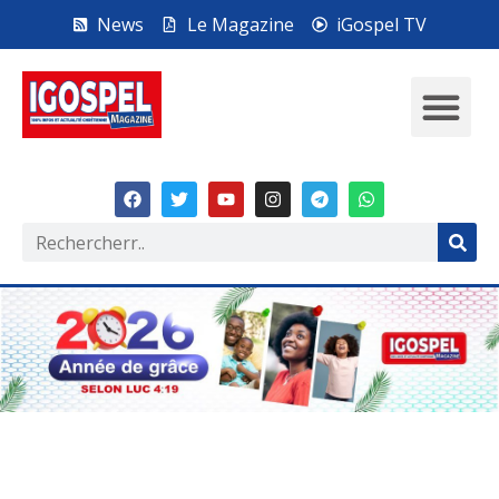
News
Le Magazine
iGospel TV