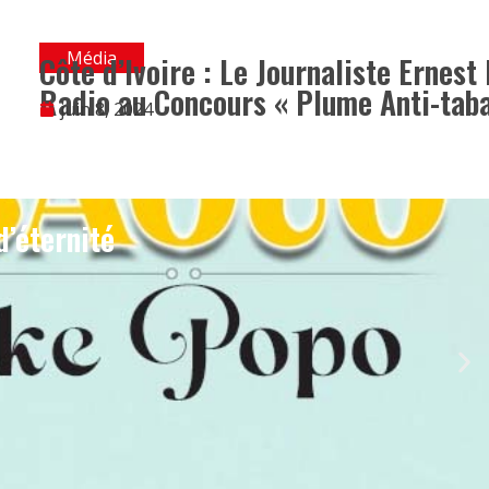
Média
Côte d’Ivoire : Le Journaliste Ernest
Radio au Concours « Plume Anti-tab
juin 8, 2024
d’éternité