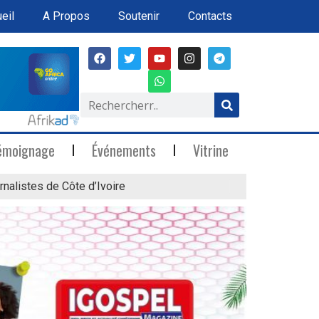
eil
A Propos
Soutenir
Contacts
émoignage
Événements
Vitrine
rnalistes de Côte d’Ivoire
« Marée Blanche »