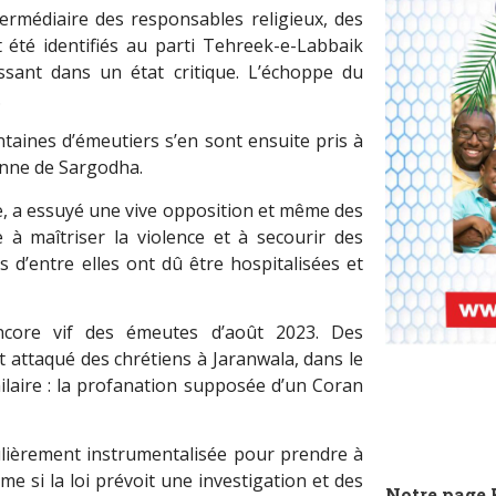
termédiaire des responsables religieux, des
été identifiés au parti Tehreek-e-Labbaik
issant dans un état critique. L’échoppe du
.
ntaines d’émeutiers s’en sont ensuite pris à
nne de Sargodha.
e, a essuyé une vive opposition et même des
e à maîtriser la violence et à secourir des
 d’entre elles ont dû être hospitalisées et
encore vif des émeutes d’août 2023. Des
 attaqué des chrétiens à Jaranwala, dans le
milaire : la profanation supposée d’un Coran
ulièrement instrumentalisée pour prendre à
e si la loi prévoit une investigation et des
Notre page