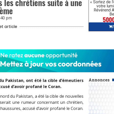
 les chrétiens suite à une
« Sortez de l
votre lumi
hème
Révérend A
Be
5000
:40 pm
J
t article
Annonces
du Pakistan, ont été la cible d’émeutiers
ccusé d’avoir profané le Coran.
nord du Pakistan, a été la cible de nouvelles
 serait une rumeur concernant un chrétien,
chaussures, accusé d’avoir profané le Coran.