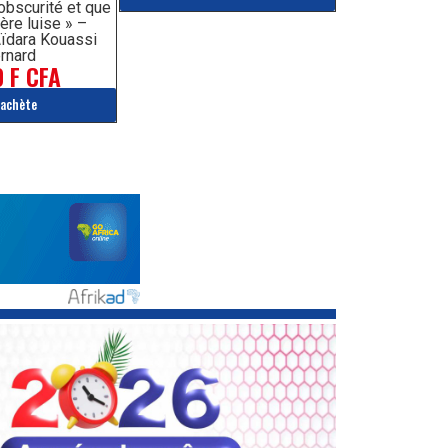
’obscurité et que
ère luise » –
ïdara Kouassi
rnard
 F CFA
'achète