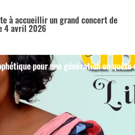
ête à accueillir un grand concert de
e 4 avril 2026
phétique pour une génération en quête 