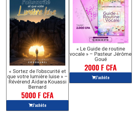
« Le Guide de routine
vocale » – Pasteur Jérôme
Goué
2000 F CFA
« Sortez de l’obscurité et
que votre lumière luise » –
J'achète
Révérend Aïdara Kouassi
Bernard
5000 F CFA
J'achète