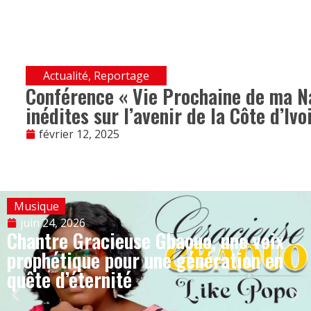
Actualité
,
Reportage
Conférence « Vie Prochaine de ma Na
inédites sur l’avenir de la Côte d’Ivo
février 12, 2025
Musique
juin 24, 2026
Chantre Gracieuse Gbaouo, une voix
prophétique pour une génération en
quête d’éternité