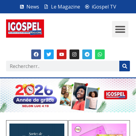
News
Le Magazine
iGospel TV