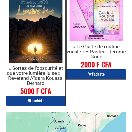
« Le Guide de routine
vocale » – Pasteur Jérôme
Goué
2000 F CFA
« Sortez de l’obscurité et
que votre lumière luise » –
J'achète
Révérend Aïdara Kouassi
Bernard
5000 F CFA
J'achète