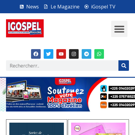
News
Le Magazine
iGospel TV