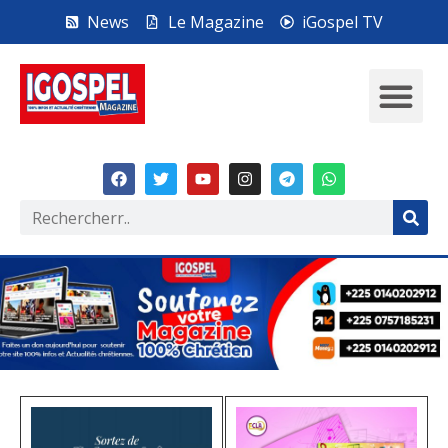
News
Le Magazine
iGospel TV