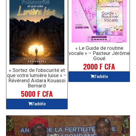
« Le Guide de routine
vocale » – Pasteur Jérôme
Goué
2000 F CFA
« Sortez de l’obscurité et
que votre lumière luise » –
J'achète
Révérend Aïdara Kouassi
Bernard
5000 F CFA
J'achète