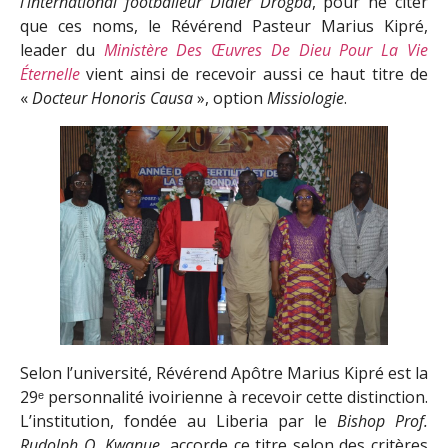
l’international footballeur
Didier Drogba
, pour ne citer
que ces noms, le Révérend Pasteur Marius Kipré,
leader du
Ministère Des Œuvres De Dieu Pour La Vie
Éternelle
vient ainsi de recevoir aussi ce haut titre de
«
Docteur Honoris Causa
», option
Missiologie
.
Selon l’université, Révérend Apôtre Marius Kipré est la
29ᵉ personnalité ivoirienne à recevoir cette distinction.
L’institution, fondée au Liberia par le
Bishop Prof.
Rudolph Q. Kwanue
, accorde ce titre selon des critères