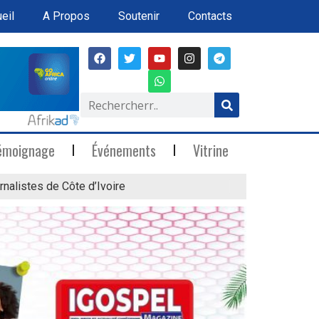
eil
A Propos
Soutenir
Contacts
émoignage
Événements
Vitrine
rnalistes de Côte d’Ivoire
« Marée Blanche »