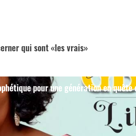
erner qui sont «les vrais»
phétique pour une génération en quête 