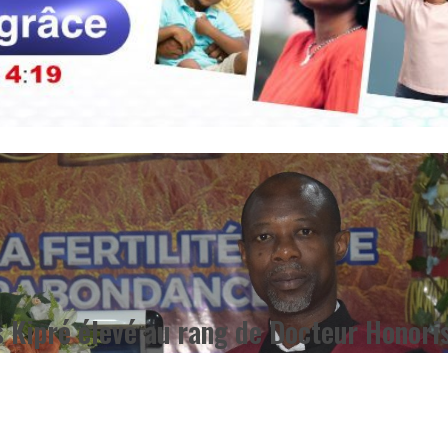
us Kipré élevé au rang de Docteur Honori