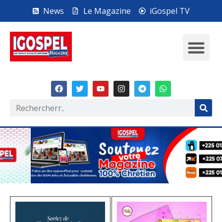
News
Le Magazine
iGospel TV