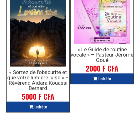
« Le Guide de routine
vocale » – Pasteur Jérôme
Goué
2000 F CFA
« Sortez de l’obscurité et
que votre lumière luise » –
J'achète
Révérend Aïdara Kouassi
Bernard
5000 F CFA
J'achète