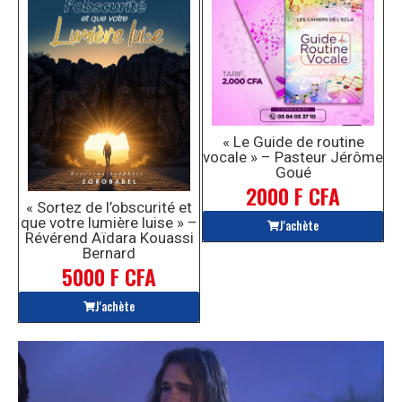
« Le Guide de routine
vocale » – Pasteur Jérôme
Goué
2000 F CFA
« Sortez de l’obscurité et
que votre lumière luise » –
J'achète
Révérend Aïdara Kouassi
Bernard
5000 F CFA
J'achète