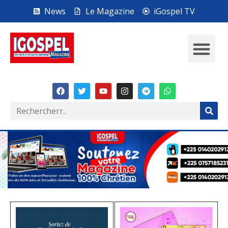
News
Le Magazine
iGospel TV