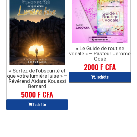
« Le Guide de routine
vocale » – Pasteur Jérôme
Goué
2000 F CFA
« Sortez de l’obscurité et
que votre lumière luise » –
J'achète
Révérend Aïdara Kouassi
Bernard
5000 F CFA
J'achète