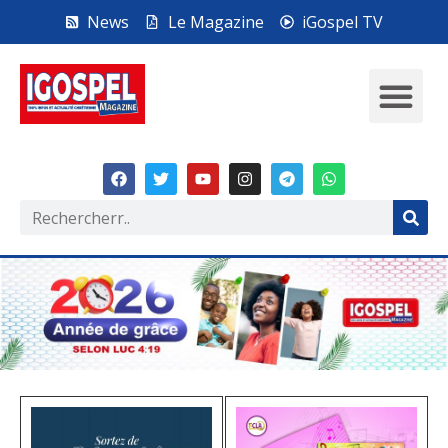
News
Le Magazine
iGospel TV