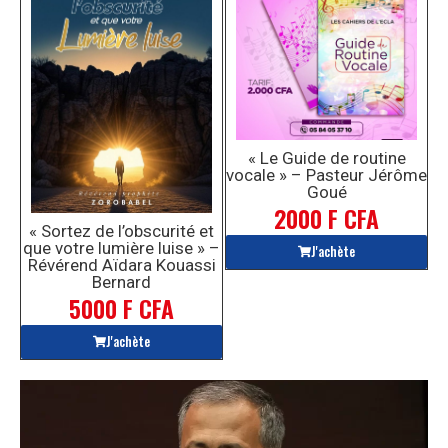
« Le Guide de routine
vocale » – Pasteur Jérôme
Goué
2000 F CFA
« Sortez de l’obscurité et
que votre lumière luise » –
J'achète
Révérend Aïdara Kouassi
Bernard
5000 F CFA
J'achète