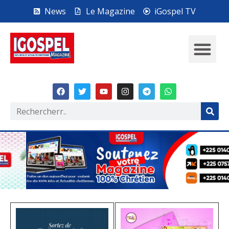
News
Le Magazine
iGospel TV