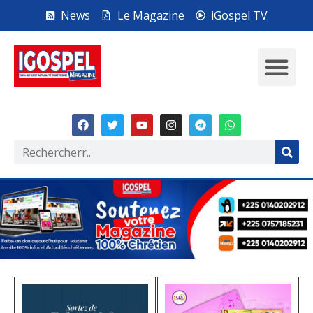
News
Le Magazine
iGospel TV