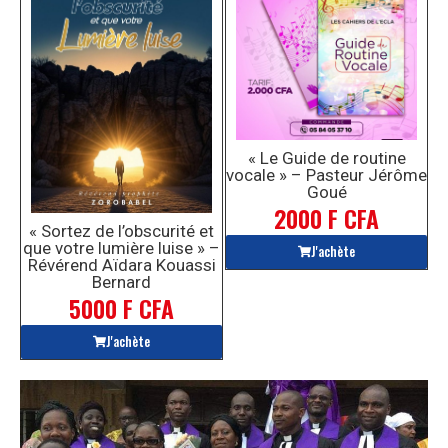
« Le Guide de routine
vocale » – Pasteur Jérôme
Goué
2000 F CFA
« Sortez de l’obscurité et
que votre lumière luise » –
J'achète
Révérend Aïdara Kouassi
Bernard
5000 F CFA
J'achète