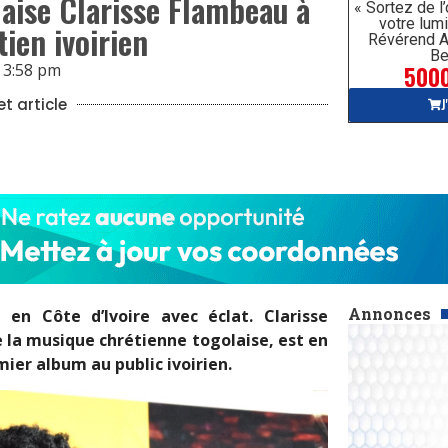
aise Clarisse Flambeau à
« Sortez de l
votre lumi
ien ivoirien
Révérend A
Be
5000
3:58 pm
J
t article
Annonces
 en Côte d’Ivoire avec éclat. Clarisse
 la musique chrétienne togolaise, est en
ier album au public ivoirien.