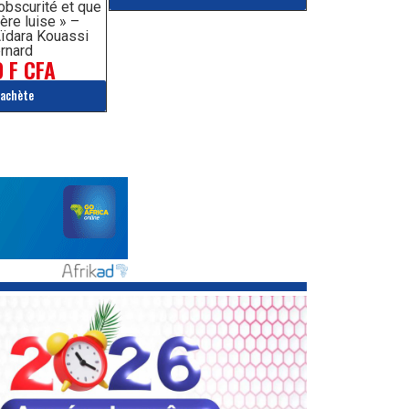
’obscurité et que
ère luise » –
ïdara Kouassi
rnard
 F CFA
'achète