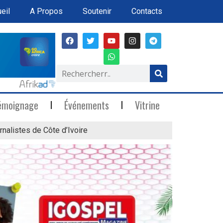
eil
A Propos
Soutenir
Contacts
émoignage
Événements
Vitrine
rnalistes de Côte d’Ivoire
« Marée Blanche »