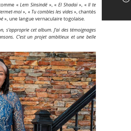
s comme «
Lem Sinsindé
», «
El Shadaï
», «
Il te
Permet-moi
», «
Tu combles les vides
», chantés
bé
», une langue vernaculaire togolaise.
on, s’approprie cet album. J’ai des témoignages
ansons. C’est un projet ambitieux et une belle