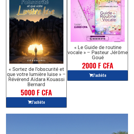
« Le Guide de routine
vocale » – Pasteur Jérôme
Goué
2000 F CFA
« Sortez de l’obscurité et
que votre lumière luise » –
J'achète
Révérend Aïdara Kouassi
Bernard
5000 F CFA
J'achète