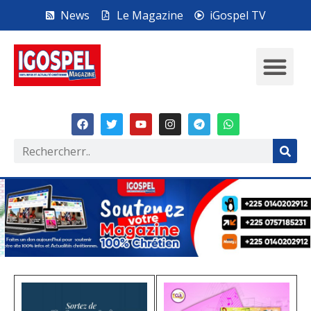
News
Le Magazine
iGospel TV