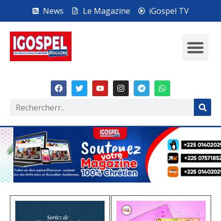
News
Le Magazine
iGospel TV