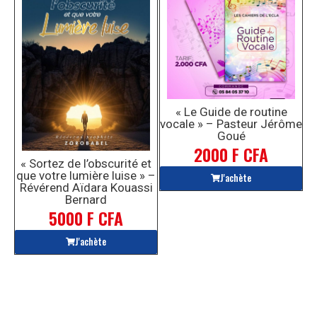
« Le Guide de routine
vocale » – Pasteur Jérôme
Goué
2000 F CFA
« Sortez de l’obscurité et
que votre lumière luise » –
J'achète
Révérend Aïdara Kouassi
Bernard
5000 F CFA
J'achète