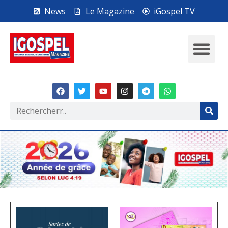
News
Le Magazine
iGospel TV