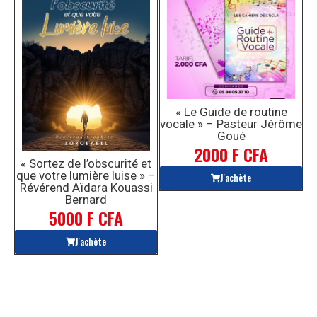
« Le Guide de routine
vocale » – Pasteur Jérôme
Goué
2000 F CFA
« Sortez de l’obscurité et
que votre lumière luise » –
J'achète
Révérend Aïdara Kouassi
Bernard
5000 F CFA
J'achète