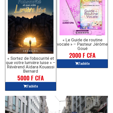
« Le Guide de routine
vocale » – Pasteur Jérôme
Goué
2000 F CFA
« Sortez de l’obscurité et
que votre lumière luise » –
J'achète
Révérend Aïdara Kouassi
Bernard
5000 F CFA
J'achète