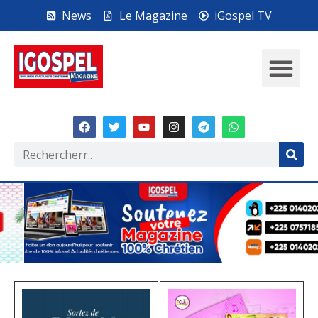
News
Le Magazine
iGospel TV