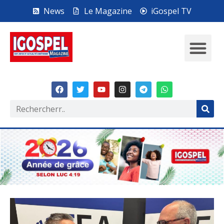
News
Le Magazine
iGospel TV