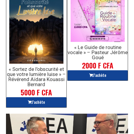
« Le Guide de routine
vocale » – Pasteur Jérôme
Goué
2000 F CFA
« Sortez de l’obscurité et
que votre lumière luise » –
J'achète
Révérend Aïdara Kouassi
Bernard
5000 F CFA
J'achète