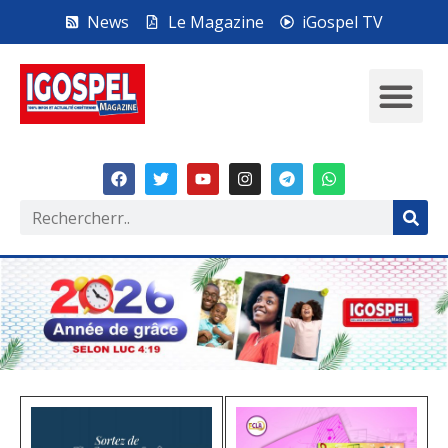
News
Le Magazine
iGospel TV