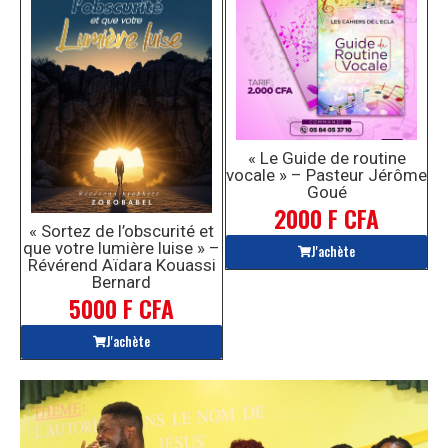
« Le Guide de routine
vocale » – Pasteur Jérôme
Goué
2000 F CFA
« Sortez de l’obscurité et
que votre lumière luise » –
J'achète
Révérend Aïdara Kouassi
Bernard
5000 F CFA
J'achète