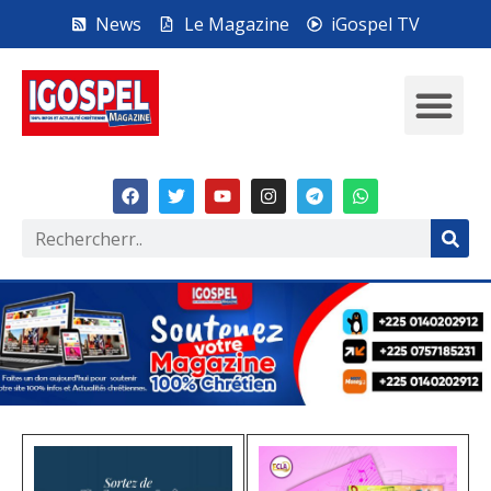
News
Le Magazine
iGospel TV