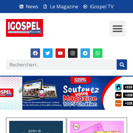
News
Le Magazine
iGospel TV