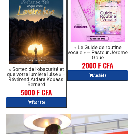
« Le Guide de routine
vocale » – Pasteur Jérôme
Goué
2000 F CFA
« Sortez de l’obscurité et
que votre lumière luise » –
J'achète
Révérend Aïdara Kouassi
Bernard
5000 F CFA
J'achète