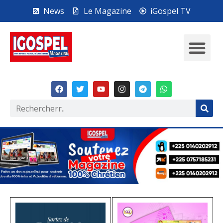
News
Le Magazine
iGospel TV