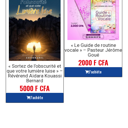
« Le Guide de routine
vocale » – Pasteur Jérôme
Goué
2000 F CFA
« Sortez de l’obscurité et
que votre lumière luise » –
J'achète
Révérend Aïdara Kouassi
Bernard
5000 F CFA
J'achète