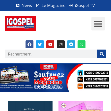
News
Le Magazine
iGospel TV