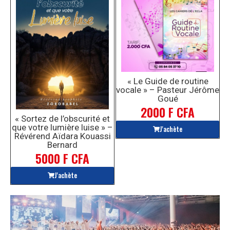
« Le Guide de routine
vocale » – Pasteur Jérôme
Goué
2000 F CFA
« Sortez de l’obscurité et
que votre lumière luise » –
J'achète
Révérend Aïdara Kouassi
Bernard
5000 F CFA
J'achète