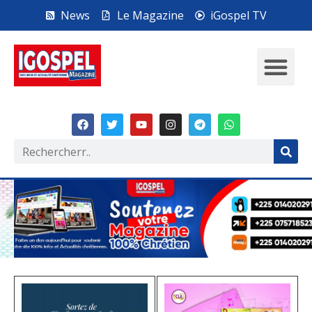
News
Le Magazine
iGospel TV