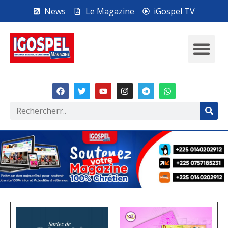
News
Le Magazine
iGospel TV