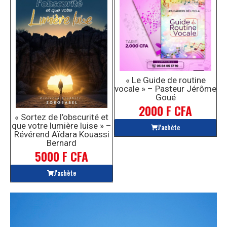
« Le Guide de routine
vocale » – Pasteur Jérôme
Goué
2000 F CFA
« Sortez de l’obscurité et
que votre lumière luise » –
J'achète
Révérend Aïdara Kouassi
Bernard
5000 F CFA
J'achète