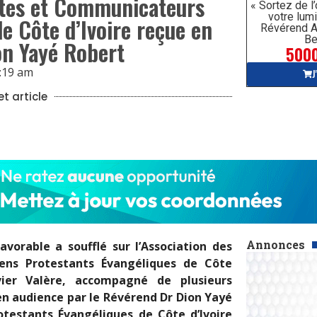
istes et Communicateurs
« Sortez de l
votre lumi
e Côte d’Ivoire reçue en
Révérend A
Be
on Yayé Robert
5000
:19 am
J
t article
Annonces
favorable a soufflé sur l’Association des
iens Protestants Évangéliques de Côte
livier Valère, accompagné de plusieurs
en audience par le Révérend Dr Dion Yayé
otestants Évangéliques de Côte d’Ivoire