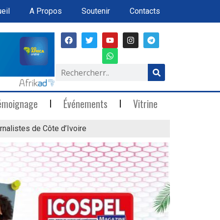
eil
A Propos
Soutenir
Contacts
émoignage
Événements
Vitrine
rnalistes de Côte d’Ivoire
« Marée Blanche »