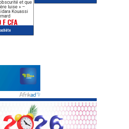
’obscurité et que
ère luise » –
ïdara Kouassi
rnard
 F CFA
'achète