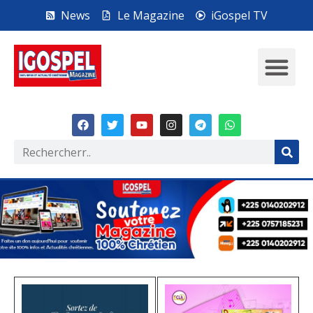
News
Le Magazine
iGospel TV