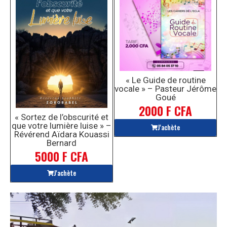
« Le Guide de routine
vocale » – Pasteur Jérôme
Goué
2000 F CFA
« Sortez de l’obscurité et
que votre lumière luise » –
J'achète
Révérend Aïdara Kouassi
Bernard
5000 F CFA
J'achète