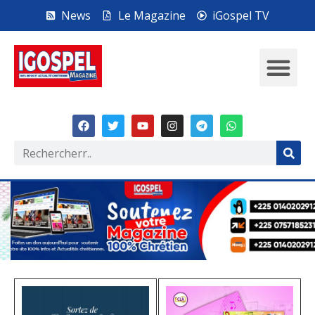
News
Le Magazine
iGospel TV