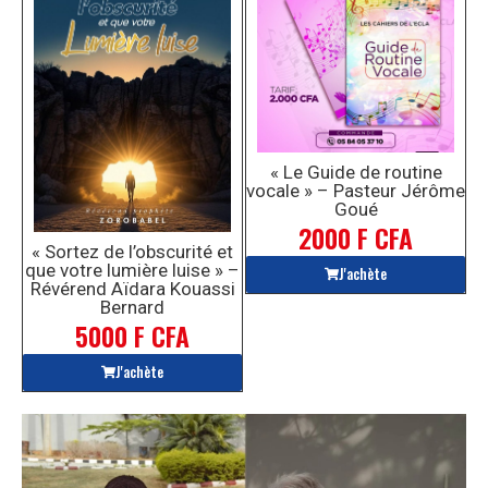
« Le Guide de routine
vocale » – Pasteur Jérôme
Goué
2000 F CFA
« Sortez de l’obscurité et
que votre lumière luise » –
J'achète
Révérend Aïdara Kouassi
Bernard
5000 F CFA
J'achète