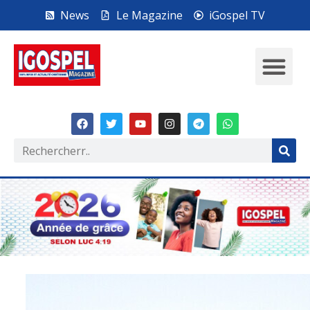
News
Le Magazine
iGospel TV